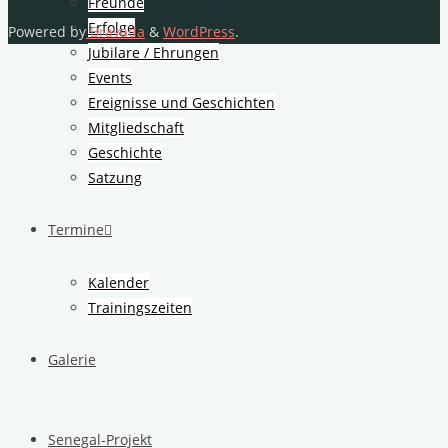
Freunde
Erfolge
Powered by
Bravada
&
WordPress
.
Jubilare / Ehrungen
Events
Ereignisse und Geschichten
Mitgliedschaft
Geschichte
Satzung
Termine
Kalender
Trainingszeiten
Galerie
Senegal-Projekt