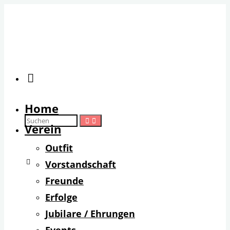
Zum
Inhalt
springen
Suchen
Home
Suchen
Suchen
Verein
Outfit
nach:
Vorstandschaft
Freunde
Erfolge
Jubilare / Ehrungen