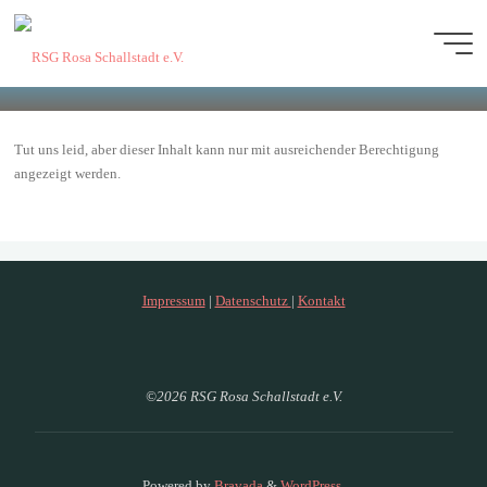
Zum
Inhalt
springen
Versammlungen
Tut uns leid, aber dieser Inhalt kann nur mit ausreichender Berechtigung
angezeigt werden.
Impressum
|
Datenschutz
|
Kontakt
©2026 RSG Rosa Schallstadt e.V.
Powered by
Bravada
&
WordPress
.