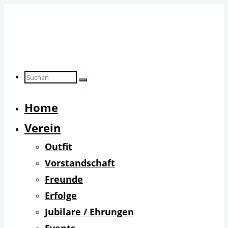
Zum
Inhalt
springen
Suchen
Suchen
Suchen
Home
nach:
Verein
Outfit
Vorstandschaft
Freunde
Erfolge
Jubilare / Ehrungen